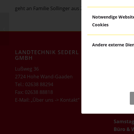
geht an Familie Sollinger aus Zillingdorf
Notwendige Websit
Cookies
Ein STEYR 4065
Kompakt S
Andere externe Die
LANDTECHNIK SEDERL
ÖFFNU
GMBH
Montag b
Lußweg 36
Büro:
2724 Hohe Wand-Gaaden
07:00 – 1
Tel.:
02638 88294
Uhr
Fax: 02638 88818
Werkstat
E-Mail:
„Über uns -> Kontakt“
07:00 – 1
Uhr
Samstag
Büro & W