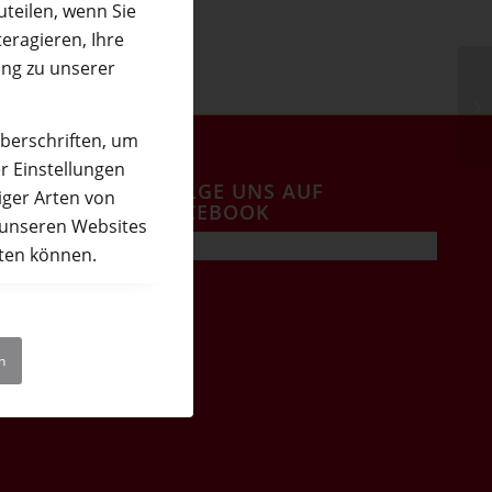
teilen, wenn Sie
eragieren, Ihre
ung zu unserer
überschriften, um
r Einstellungen
FOLGE UNS AUF
iger Arten von
FACEBOOK
 unseren Websites
eten können.
n